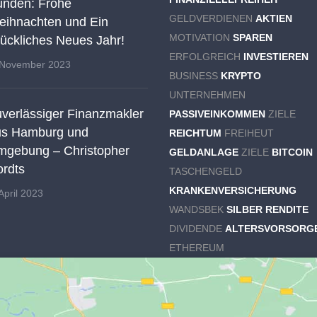
nden: Frohe
GELDVERDIENEN
AKTIEN
ihnachten und Ein
MOTIVATION
SPAREN
ückliches Neues Jahr!
ERFOLGREICH
INVESTIEREN
 November 2023
BUSINESS
KRYPTO
UNTERNEHMEN
verlässiger Finanzmakler
PASSIVEINKOMMEN
ZIELE
us Hamburg und
REICHTUM
FREIHEUT
gebung – Christopher
GELDANLAGE
ZIELE
BITCOIN
rdts
TASCHENGELD
KRANKENVERSICHERUNG
April 2023
WANDSBEK
SILBER RENDITE
DIVIDENDE
ALTERSVORSORG
ETHEREUM