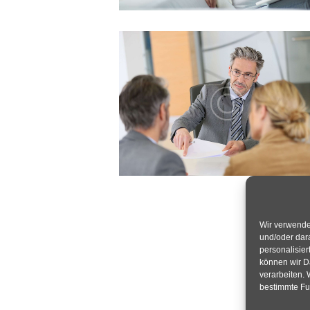
Wir verwende
und/oder dara
personalisie
können wir Da
verarbeiten.
bestimmte Fu