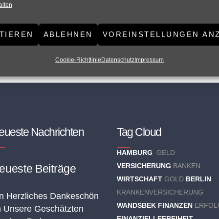
alten
TIEREN
ABLEHNEN
VOREINSTELLUNGEN AN
Cookie-Richtlinie
Datenschutz
Impressum
eueste Nachrichten
Tag Cloud
HAMBURG
GELD
VERSICHERUNG
BANKEN
eueste Beiträge
WIRTSCHAFT
GOLD
BERLIN
KRANKENVERSICHERUNG
n Herzliches Dankeschön
WANDSBEK
FINANZEN
ERFOL
 Unsere Geschätzten
FINANZIELLEFREIHEIT